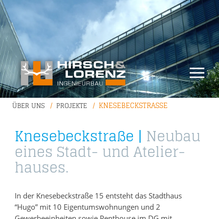
KNESEBECKSTRASSE
ÜBER UNS
PROJEKTE
Kne­s­e­beck­stra­ße |
Neu­bau
eines Stadt- und Ate­li­er­
hau­ses.
In der Knesebeckstraße 15 entsteht das Stadthaus
“Hugo” mit 10 Eigentumswohnungen und 2
Gewerbeeinheiten sowie Penthouse im DG mit