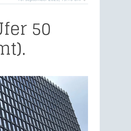
fer 50
t).