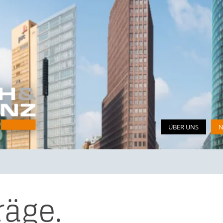
ÜBER UNS
N
räge.