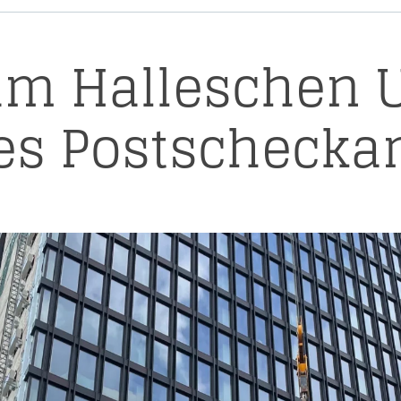
am Halleschen U
es Postscheckam