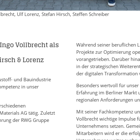
llbrecht, Ulf Lorenz, Stefan Hirsch, Steffen Schreiber
Ingo Vollbrecht als
Während seiner beruflichen L
Projekte zur Optimierung oper
rsch & Lorenz
vorangetrieben. Darüber hina
in der strategischen Weitere
der digitalen Transformatio
ustoff- und Bauindustrie
Besonders wertvoll für unser
ompetenz in unser
Erfahrung im Berliner Markt u
regionalen Anforderungen un
erschiedenen
Mit seiner Fachkompetenz un
terials AG tätig. Zuletzt
Vollbrecht wichtige Impulse f
ührung der
RWG
Gruppe
Unternehmens setzen. Gemei
Mitarbeitern wird er die erfo