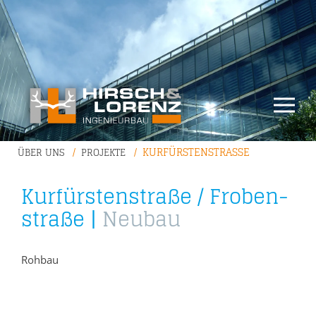
KURFÜRSTENSTRASSE
ÜBER UNS
PROJEKTE
Kur­fürs­ten­stra­ße / Fro­ben­
stra­ße |
Neu­bau
Rohbau