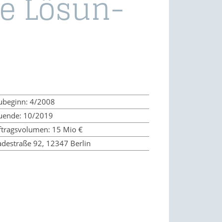
­ge Lö­sun­
ubeginn: 4/2008
uende: 10/2019
ftragsvolumen: 15 Mio €
destraße 92, 12347 Berlin