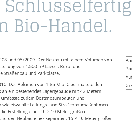
|
Schlüs­sel­fer­ti
n Bio-Han­del.
8/2008 und 05/2009. Der Neubau mit einem Volumen von
Ba
rstellung von 4.500 m² Lager-, Büro- und
Ba
e Straßenbau und Parkplätze.
Au
10. Das Volumen von 1,85 Mio. € beinhaltete den
Gra
rs an ein bestehendes Lagergebäude mit 42 Metern
Es umfasste zudem Bestandsumbauten und
 wie etwa alle Leitungs- und Straßenbaumaßnahmen
die Erstellung einer 10 × 10 Meter großen
und den Neubau eines separaten, 15 × 10 Meter großen