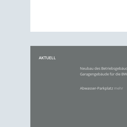
AKTUELL
Neubau des Betriebsgebäu
Garagengebäude für die B
Abwasser-Parkplatz
mehr