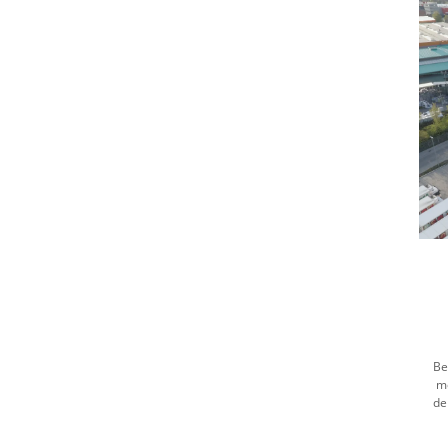
Be
m
de