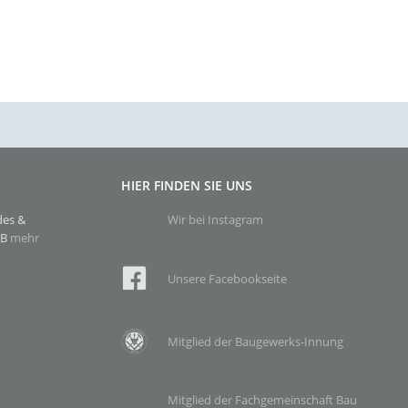
HIER FINDEN SIE UNS
des &
Wir bei Instagram
WB
mehr
Unsere Facebookseite
Mitglied der Baugewerks-Innung
Mitglied der Fachgemeinschaft Bau